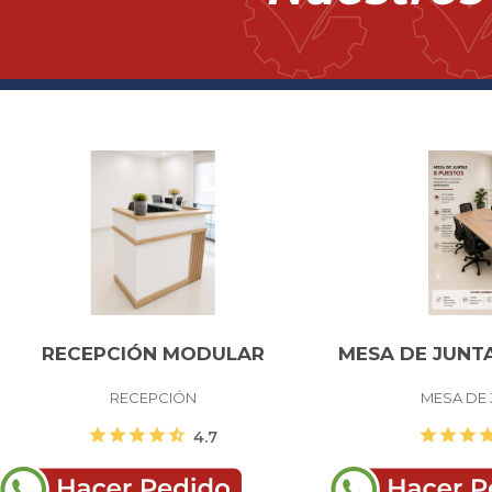
RECEPCIÓN MODULAR
MESA DE JUNT
RECEPCIÓN
MESA DE 
star
star
star
star
star_half
star
star
star
st
4.7