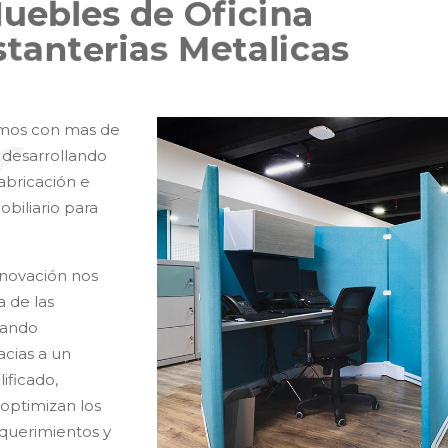
M
u
e
b
l
e
s
d
e
O
f
i
c
i
n
a
s
t
a
n
t
e
r
i
a
s
M
e
t
a
l
i
c
a
s
tamos con mas de
 desarrollando
fabricación e
biliario para
nnovación nos
 de las
nando
acias a un
ificado,
optimizan los
equerimientos y