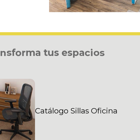
n
s
f
o
r
m
a
t
u
s
e
s
p
a
c
i
o
s
Catálogo Sillas Oficina