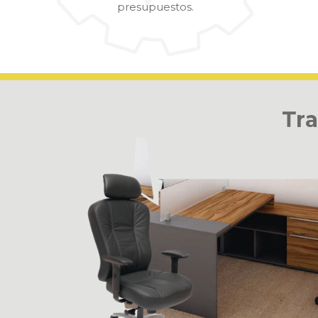
presupuestos.
T
r
a