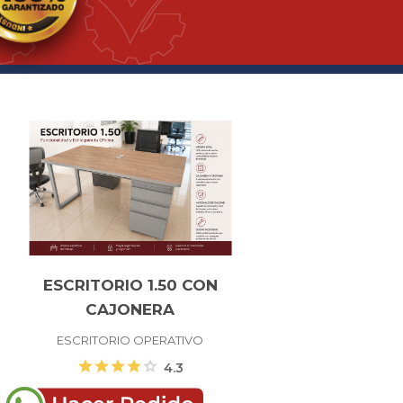
ESCRITORIO 1.50 CON
CAJONERA
ESCRITORIO OPERATIVO
star
star
star
star
star
4.3