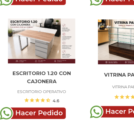
ESCRITORIO 1.20 CON
VITRINA P
CAJONERA
VITRINA P
ESCRITORIO OPERATIVO
star
star
star
st
star
star
star
star
star_half
4.6