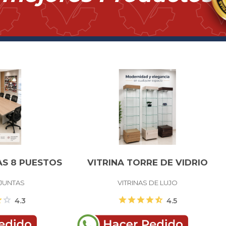
AS 8 PUESTOS
VITRINA TORRE DE VIDRIO
JUNTAS
VITRINAS DE LUJO
ar
star
star
star
star
star
star_half
4.3
4.5