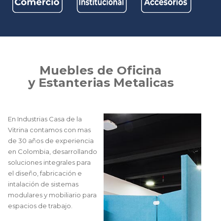
M
u
e
b
l
e
s
d
e
O
f
i
c
i
n
a
y
E
s
t
a
n
t
e
r
i
a
s
M
e
t
a
l
i
c
a
s
En Industrias Casa de la
Vitrina contamos con mas
de 30 años de experiencia
en Colombia, desarrollando
soluciones integrales para
el diseño, fabricación e
intalación de sistemas
modulares y mobiliario para
espacios de trabajo.