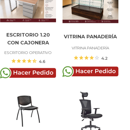
ESCRITORIO 1.20
VITRINA PANADERÍA
CON CAJONERA
VITRINA PANADERÍA
ESCRITORIO OPERATIVO
star
star
star
star
star
4.2
star
star
star
star
star_half
4.6