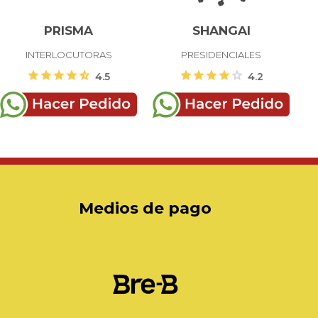
PRISMA
SHANGAI
INTERLOCUTORAS
PRESIDENCIALES
star
star
star
star
star_half
star
star
star
star
star
4.5
4.2
Medios de pago