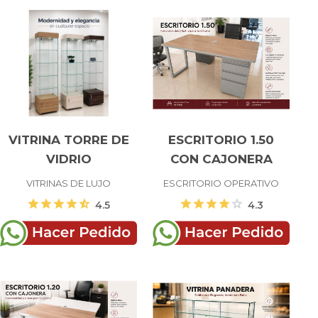
VITRINA TORRE DE
ESCRITORIO 1.50
VIDRIO
CON CAJONERA
VITRINAS DE LUJO
ESCRITORIO OPERATIVO
star
star
star
star
star_half
star
star
star
star
star
4.5
4.3