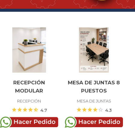
RECEPCIÓN
MESA DE JUNTAS 8
MODULAR
PUESTOS
RECEPCIÓN
MESA DE JUNTAS
star
star
star
star
star_half
star
star
star
star
star
4.7
4.3