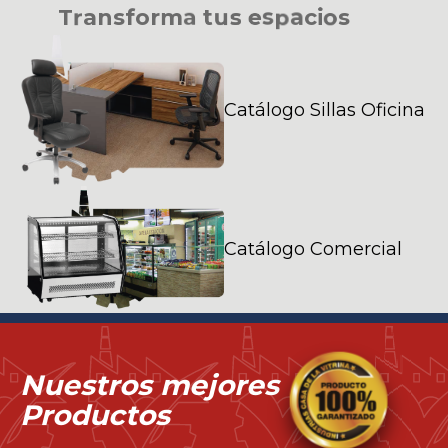
T
r
a
n
s
f
o
r
m
a
t
u
s
e
s
p
a
c
i
o
s
Catálogo Sillas Oficina
Catálogo Comercial
Nuestros mejores
Productos