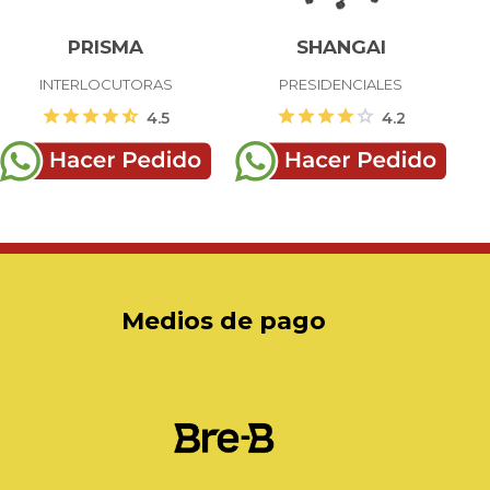
PRISMA
SHANGAI
INTERLOCUTORAS
PRESIDENCIALES
star
star
star
star
star_half
star
star
star
star
star
4.5
4.2
Medios de pago