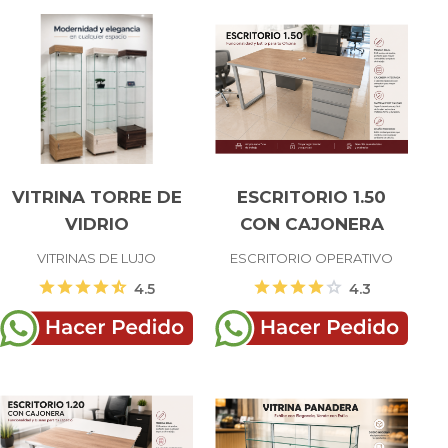
VITRINA TORRE DE
ESCRITORIO 1.50
VIDRIO
CON CAJONERA
VITRINAS DE LUJO
ESCRITORIO OPERATIVO
star
star
star
star
star_half
star
star
star
star
star
4.5
4.3