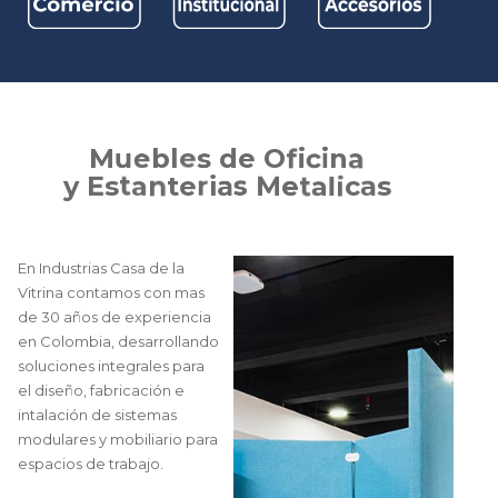
M
u
e
b
l
e
s
d
e
O
f
i
c
i
n
a
y
E
s
t
a
n
t
e
r
i
a
s
M
e
t
a
l
i
c
a
s
En Industrias Casa de la
Vitrina contamos con mas
de 30 años de experiencia
en Colombia, desarrollando
soluciones integrales para
el diseño, fabricación e
intalación de sistemas
modulares y mobiliario para
espacios de trabajo.