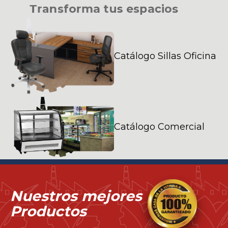
T
r
a
n
s
f
o
r
m
a
t
u
s
e
s
p
a
c
i
o
s
Catálogo Sillas Oficina
Catálogo Comercial
Nuestros mejores
Productos