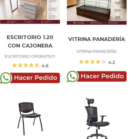
ESCRITORIO 1.20
VITRINA PANADERÍA
CON CAJONERA
VITRINA PANADERÍA
ESCRITORIO OPERATIVO
star
star
star
star
star
4.2
star
star
star
star
star_half
4.6