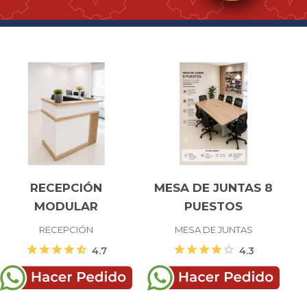
RECEPCIÓN
MESA DE JUNTAS 8
MODULAR
PUESTOS
RECEPCIÓN
MESA DE JUNTAS
star
star
star
star
star_half
star
star
star
star
star
4.7
4.3