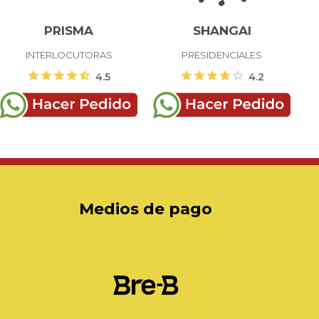
PRISMA
SHANGAI
INTERLOCUTORAS
PRESIDENCIALES
star
star
star
star
star_half
star
star
star
star
star
4.5
4.2
Medios de pago