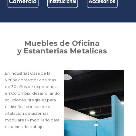
M
u
e
b
l
e
s
d
e
O
f
i
c
i
n
a
y
E
s
t
a
n
t
e
r
i
a
s
M
e
t
a
l
i
c
a
s
En Industrias Casa de la
Vitrina contamos con mas
de 30 años de experiencia
en Colombia, desarrollando
soluciones integrales para
el diseño, fabricación e
intalación de sistemas
modulares y mobiliario para
espacios de trabajo.