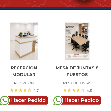
RECEPCIÓN
MESA DE JUNTAS 8
MODULAR
PUESTOS
RECEPCIÓN
MESA DE JUNTAS
star
star
star
star
star_half
star
star
star
star
star
4.7
4.3