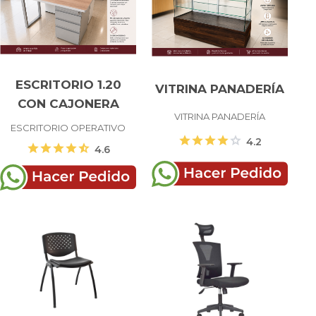
ESCRITORIO 1.20
VITRINA PANADERÍA
CON CAJONERA
VITRINA PANADERÍA
ESCRITORIO OPERATIVO
star
star
star
star
star
4.2
star
star
star
star
star_half
4.6