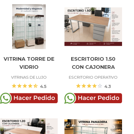
VITRINA TORRE DE
ESCRITORIO 1.50
VIDRIO
CON CAJONERA
VITRINAS DE LUJO
ESCRITORIO OPERATIVO
star
star
star
star
star_half
star
star
star
star
star
4.5
4.3