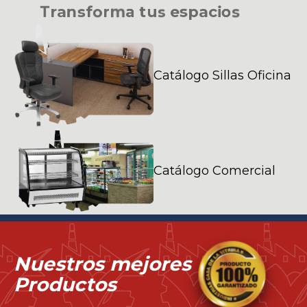
T
r
a
n
s
f
o
r
m
a
t
u
s
e
s
p
a
c
i
o
s
Catálogo Sillas Oficina
Catálogo Comercial
Nuestros mejores
Productos