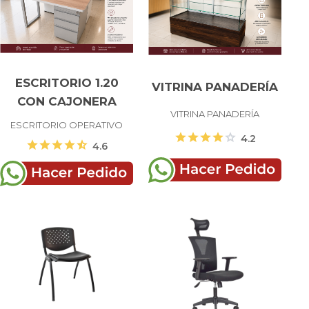
ESCRITORIO 1.20
VITRINA PANADERÍA
CON CAJONERA
VITRINA PANADERÍA
ESCRITORIO OPERATIVO
star
star
star
star
star
4.2
star
star
star
star
star_half
4.6