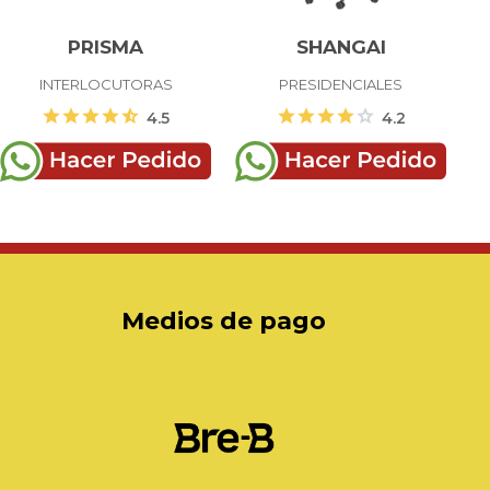
PRISMA
SHANGAI
INTERLOCUTORAS
PRESIDENCIALES
star
star
star
star
star_half
star
star
star
star
star
4.5
4.2
Medios de pago