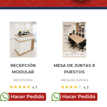
RECEPCIÓN
MESA DE JUNTAS 8
MODULAR
PUESTOS
RECEPCIÓN
MESA DE JUNTAS
star
star
star
star
star_half
star
star
star
star
star
4.7
4.3