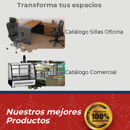
T
r
a
n
s
f
o
r
m
a
t
u
s
e
s
p
a
c
i
o
s
Catálogo Sillas Oficina
Catálogo Comercial
Nuestros mejores
Productos