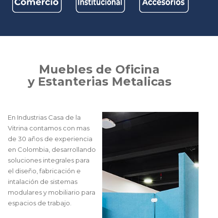
M
u
e
b
l
e
s
d
e
O
f
i
c
i
n
a
y
E
s
t
a
n
t
e
r
i
a
s
M
e
t
a
l
i
c
a
s
En Industrias Casa de la
Vitrina contamos con mas
de 30 años de experiencia
en Colombia, desarrollando
soluciones integrales para
el diseño, fabricación e
intalación de sistemas
modulares y mobiliario para
espacios de trabajo.