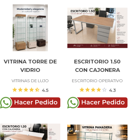
VITRINA TORRE DE
ESCRITORIO 1.50
VIDRIO
CON CAJONERA
VITRINAS DE LUJO
ESCRITORIO OPERATIVO
star
star
star
star
star_half
star
star
star
star
star
4.5
4.3