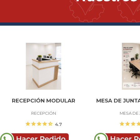
RECEPCIÓN MODULAR
MESA DE JUNT
RECEPCIÓN
MESA DE 
star
star
star
star
star_half
star
star
star
st
4.7