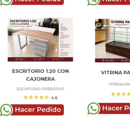
ESCRITORIO 1.20 CON
VITRINA P
CAJONERA
VITRINA P
ESCRITORIO OPERATIVO
star
star
star
st
star
star
star
star
star_half
4.6