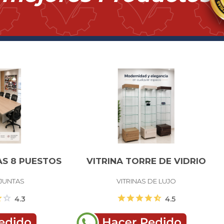
AS 8 PUESTOS
VITRINA TORRE DE VIDRIO
JUNTAS
VITRINAS DE LUJO
ar
star
star
star
star
star
star_half
4.3
4.5