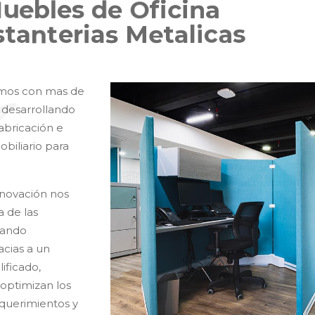
M
u
e
b
l
e
s
d
e
O
f
i
c
i
n
a
s
t
a
n
t
e
r
i
a
s
M
e
t
a
l
i
c
a
s
tamos con mas de
 desarrollando
fabricación e
biliario para
nnovación nos
 de las
nando
acias a un
ificado,
optimizan los
equerimientos y