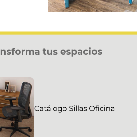
n
s
f
o
r
m
a
t
u
s
e
s
p
a
c
i
o
s
Catálogo Sillas Oficina