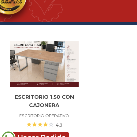
ESCRITORIO 1.50 CON
CAJONERA
ESCRITORIO OPERATIVO
star
star
star
star
star
4.3