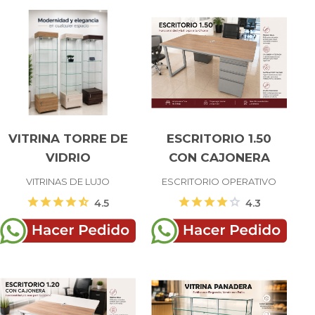
VITRINA TORRE DE
ESCRITORIO 1.50
VIDRIO
CON CAJONERA
VITRINAS DE LUJO
ESCRITORIO OPERATIVO
star
star
star
star
star_half
star
star
star
star
star
4.5
4.3