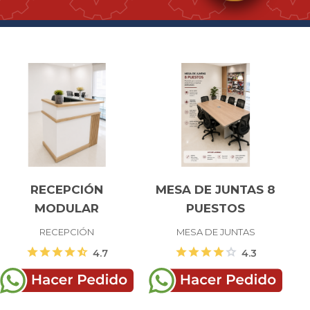
RECEPCIÓN
MESA DE JUNTAS 8
MODULAR
PUESTOS
RECEPCIÓN
MESA DE JUNTAS
star
star
star
star
star_half
star
star
star
star
star
4.7
4.3