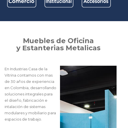
M
u
e
b
l
e
s
d
e
O
f
i
c
i
n
a
y
E
s
t
a
n
t
e
r
i
a
s
M
e
t
a
l
i
c
a
s
En Industrias Casa de la
Vitrina contamos con mas
de 30 años de experiencia
en Colombia, desarrollando
soluciones integrales para
el diseño, fabricación e
intalación de sistemas
modulares y mobiliario para
espacios de trabajo.