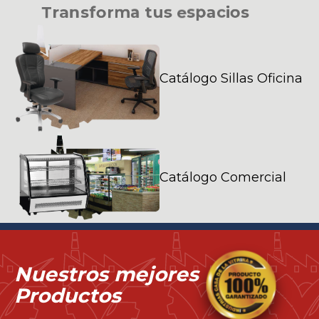
T
r
a
n
s
f
o
r
m
a
t
u
s
e
s
p
a
c
i
o
s
Catálogo Sillas Oficina
Catálogo Comercial
Nuestros mejores
Productos