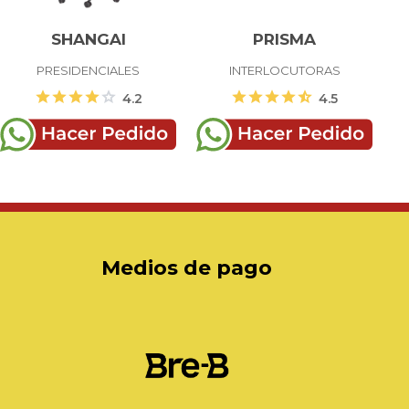
SHANGAI
PRISMA
PRESIDENCIALES
INTERLOCUTORAS
star
star
star
star
star
star
star
star
star
star_half
4.2
4.5
Medios de pago