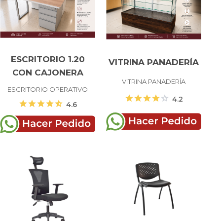
ESCRITORIO 1.20
VITRINA PANADERÍA
CON CAJONERA
VITRINA PANADERÍA
ESCRITORIO OPERATIVO
star
star
star
star
star
4.2
star
star
star
star
star_half
4.6