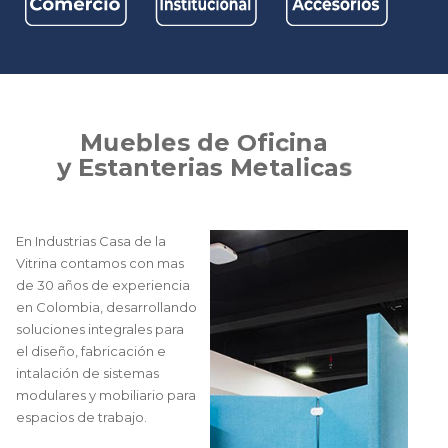
M
u
e
b
l
e
s
d
e
O
f
i
c
i
n
a
y
E
s
t
a
n
t
e
r
i
a
s
M
e
t
a
l
i
c
a
s
En Industrias Casa de la
Vitrina contamos con mas
de 30 años de experiencia
en Colombia, desarrollando
soluciones integrales para
el diseño, fabricación e
intalación de sistemas
modulares y mobiliario para
espacios de trabajo.