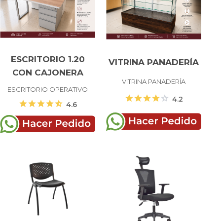
ESCRITORIO 1.20
VITRINA PANADERÍA
CON CAJONERA
VITRINA PANADERÍA
ESCRITORIO OPERATIVO
star
star
star
star
star
4.2
star
star
star
star
star_half
4.6