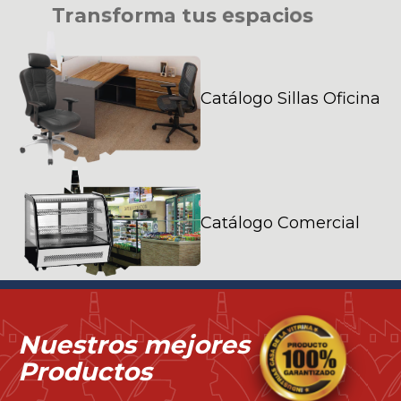
T
r
a
n
s
f
o
r
m
a
t
u
s
e
s
p
a
c
i
o
s
Catálogo Sillas Oficina
Catálogo Comercial
Nuestros mejores
Productos