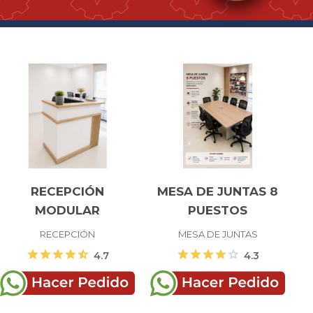
RECEPCIÓN
MESA DE JUNTAS 8
MODULAR
PUESTOS
RECEPCIÓN
MESA DE JUNTAS
star
star
star
star
star_half
star
star
star
star
star
4.7
4.3