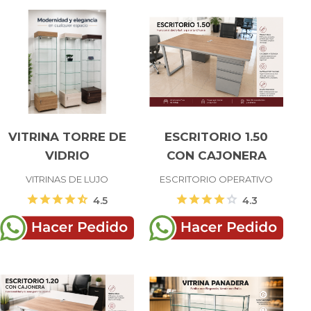
VITRINA TORRE DE
ESCRITORIO 1.50
VIDRIO
CON CAJONERA
VITRINAS DE LUJO
ESCRITORIO OPERATIVO
star
star
star
star
star_half
star
star
star
star
star
4.5
4.3