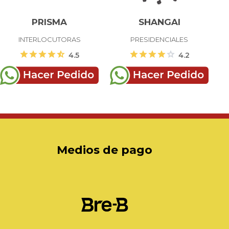
PRISMA
SHANGAI
INTERLOCUTORAS
PRESIDENCIALES
star
star
star
star
star_half
star
star
star
star
star
4.5
4.2
Medios de pago