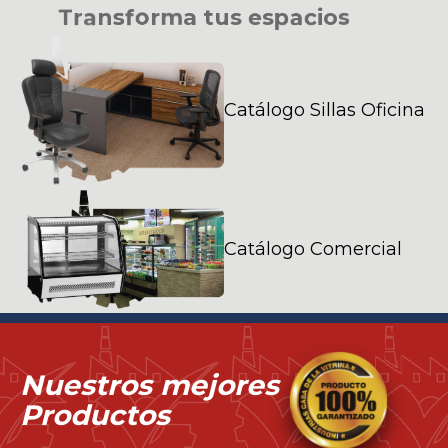
T
r
a
n
s
f
o
r
m
a
t
u
s
e
s
p
a
c
i
o
s
Catálogo Sillas Oficina
Catálogo Comercial
Nuestros mejores
Productos