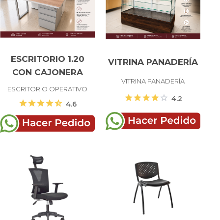
ESCRITORIO 1.20
VITRINA PANADERÍA
CON CAJONERA
VITRINA PANADERÍA
ESCRITORIO OPERATIVO
star
star
star
star
star
4.2
star
star
star
star
star_half
4.6