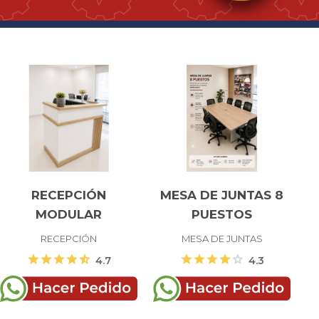
RECEPCIÓN
MESA DE JUNTAS 8
MODULAR
PUESTOS
RECEPCIÓN
MESA DE JUNTAS
star
star
star
star
star_half
star
star
star
star
star
4.7
4.3