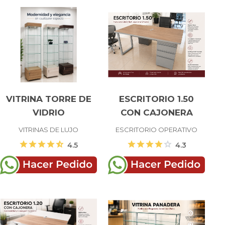
VITRINA TORRE DE
ESCRITORIO 1.50
VIDRIO
CON CAJONERA
VITRINAS DE LUJO
ESCRITORIO OPERATIVO
star
star
star
star
star_half
star
star
star
star
star
4.5
4.3