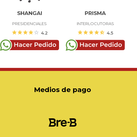
SHANGAI
PRISMA
PRESIDENCIALES
INTERLOCUTORAS
star
star
star
star
star
star
star
star
star
star_half
4.2
4.5
Medios de pago