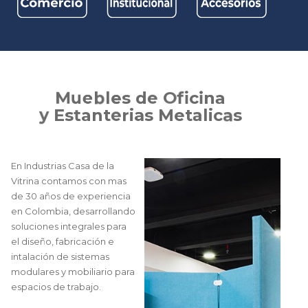
M
u
e
b
l
e
s
d
e
O
f
i
c
i
n
a
y
E
s
t
a
n
t
e
r
i
a
s
M
e
t
a
l
i
c
a
s
En Industrias Casa de la
Vitrina contamos con mas
de 30 años de experiencia
en Colombia, desarrollando
soluciones integrales para
el diseño, fabricación e
intalación de sistemas
modulares y mobiliario para
espacios de trabajo.